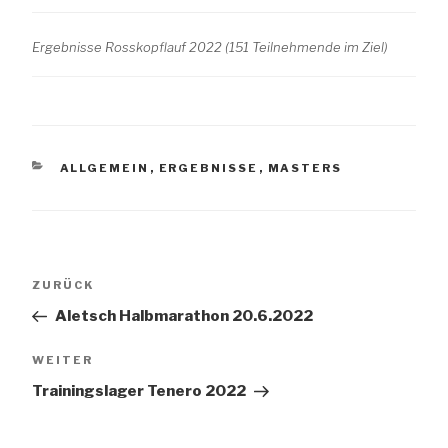
Ergebnisse Rosskopflauf 2022 (151 Teilnehmende im Ziel)
KATEGORIEN
ALLGEMEIN
,
ERGEBNISSE
,
MASTERS
Beitrags-
Vorheriger
ZURÜCK
Navigation
Beitrag
Aletsch Halbmarathon 20.6.2022
Nächster
WEITER
Beitrag
Trainingslager Tenero 2022