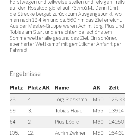
Forstwegen und teilweise steilen und felsigen Trails
auf den Rosskopfgipfel auf 737m.ü.M.. Dann führt
die Strecke bergab zurück zum Ausgangspunkt, wo
man nach 18,4 km und ca. 560 hm das Ziel erreicht.
Aus der Master-Gruppe waren Achim, Jörg, Pius und
Tobias am Start und erreichten bei schönstem
Sommerwetter alle gesund das Ziel. Ein schöner,
aber harter Wettkampf mit gemütlicher Anfahrt per
Fahrrad!
Ergebnisse
Platz
Platz AK
Name
AK
Zeit
28.
4.
Jörg Rieskamp
M50
1:28:33
59.
3.
Tobias Hagen
M55
1:39:14
64.
2.
Pius Löpfe
M60
1:41:50
105.
12.
Achim Zwirner
M50
1:54:31