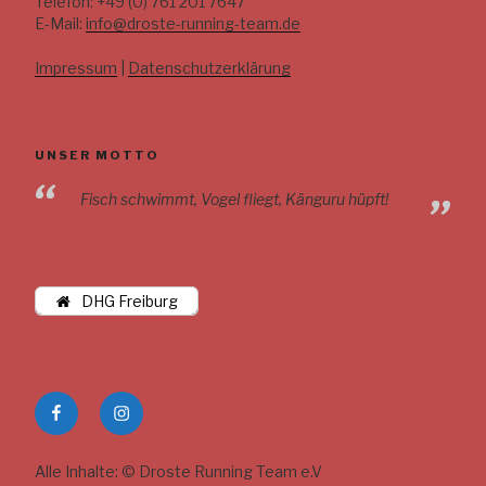
Telefon: +49 (0) 761 201 7647
E-Mail:
info@droste-running-team.de
Impressum
|
Datenschutzerklärung
UNSER MOTTO
Fisch schwimmt, Vogel fliegt, Känguru hüpft!
DHG Freiburg
DRT
DRT
auf
auf
Facebook
Instagram
Alle Inhalte: © Droste Running Team e.V