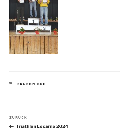
KATEGORIEN
ERGEBNISSE
Beitrags-
Vorheriger
ZURÜCK
Navigation
Beitrag
Triathlon Locarno 2024