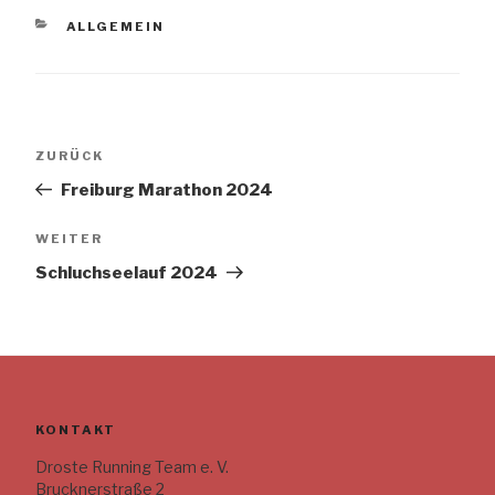
KATEGORIEN
ALLGEMEIN
Beitrags-
Vorheriger
ZURÜCK
Navigation
Beitrag
Freiburg Marathon 2024
Nächster
WEITER
Beitrag
Schluchseelauf 2024
KONTAKT
Droste Running Team e. V.
Brucknerstraße 2