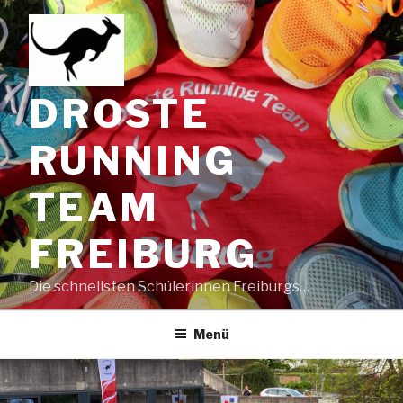
Zum
Inhalt
springen
DROSTE
RUNNING
TEAM
FREIBURG
Die schnellsten Schülerinnen Freiburgs…
Menü