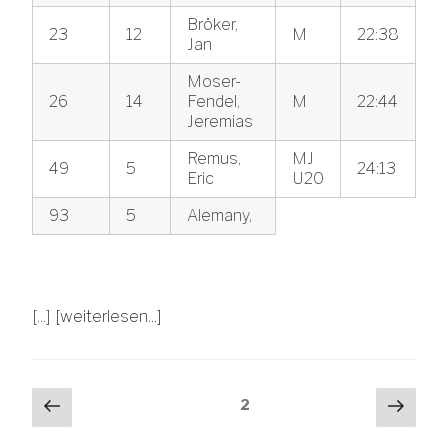
Bröker,
23
12
M
22:38
Jan
Moser-
26
14
Fendel,
M
22:44
Jeremias
Remus,
MJ
49
5
24:13
Eric
U20
93
5
Alemany,
[...]
[weiterlesen...]
Beitragsnavigation
Vorherige
Näch
Seite
2
Seite
Seit