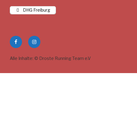
DHG Freiburg
DRT
DRT
auf
auf
Facebook
Instagram
Alle Inhalte: © Droste Running Team e.V