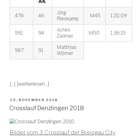
AK
Jörg
476
46
M45
1:28:09
Rieskamp
Achim
991
94
M50
1:36:15
Zwirner
Matthias
967
91
Wörner
[...]
[weiterlesen...]
VERÖFFENTLICHT
29. NOVEMBER 2018
AM
Crosslauf Denzlingen 2018
Bilder vom 3. Crosslauf der Breisgau City