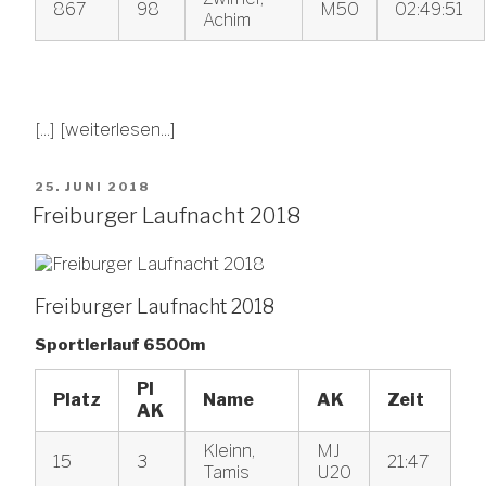
867
98
M50
02:49:51
Achim
[...]
[weiterlesen...]
VERÖFFENTLICHT
25. JUNI 2018
AM
Freiburger Laufnacht 2018
Freiburger Laufnacht 2018
Sportlerlauf 6500m
Pl
Platz
Name
AK
Zeit
AK
Kleinn,
MJ
15
3
21:47
Tamis
U20